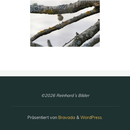
©2026 Reinhard´s Bilder
Präsentiert von
Bravada
&
WordPress
.