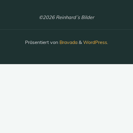
©2026 Reinhard´s Bilder
Präsentiert von
Bravada
&
WordPress
.