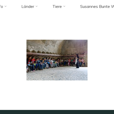
 tagged "schul
fo
Länder
Tiere
Susannes Bunte W