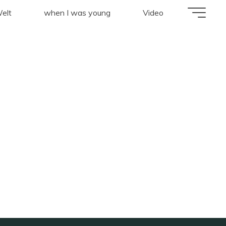
klasse"
elt
when I was young
Video