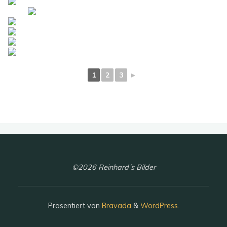
1
2
3
►
©2026 Reinhard´s Bilder
Präsentiert von
Bravada
&
WordPress
.