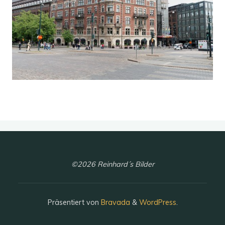
©2026 Reinhard´s Bilder
Präsentiert von
Bravada
&
WordPress
.