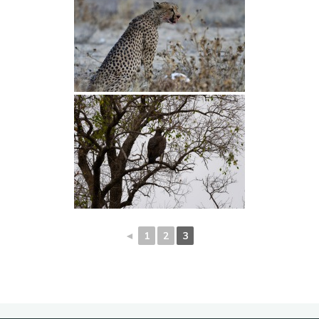
◄
1
2
3