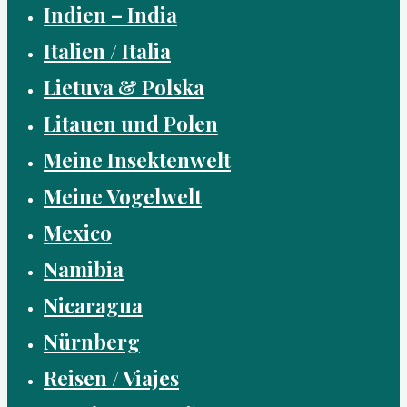
Indien – India
Italien / Italia
Lietuva & Polska
Litauen und Polen
Meine Insektenwelt
Meine Vogelwelt
Mexico
Namibia
Nicaragua
Nürnberg
Reisen / Viajes