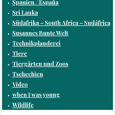
Spanien / España
Sri Lanka
Südafrika – South Africa – Sudáfrica
Susannes Bunte Welt
Technikplauderei
Tiere
Tiergärten und Zoos
Tschechien
Video
when I was young
Wildlife