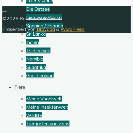
Italia & Adria
Die Ostsee
Lietuva & Polska
©2026 Reinhard´s Bilder
Spanien / España
Präsentiert von
Bravada
&
WordPress
.
Sri Lanka
Indien
Tschechien
Namibia
Südafrika
Griechenland
Tiere
Meine Vogelwelt
Meine Insektenwelt
Wildlife
Tiergärten und Zoos