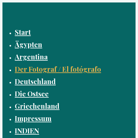
Zum
Inhalt
springen
Start
Ägypten
Argentina
Der Fotograf / El fotógrafo
Deutschland
Die Ostsee
Griechenland
Impressum
INDIEN