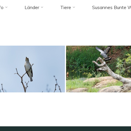
agged "grausc
fo
Länder
Tiere
Susannes Bunte W