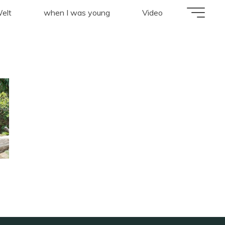
hnaepper"
elt
when I was young
Video