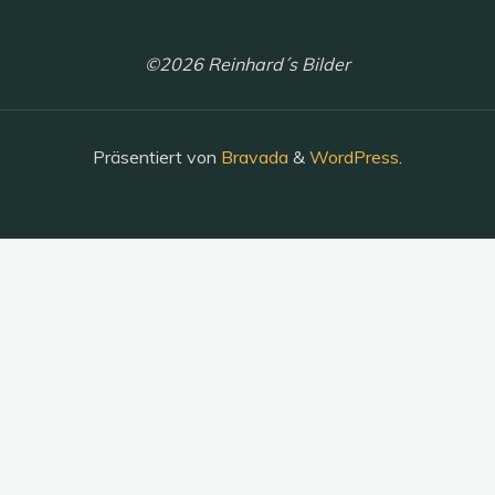
©2026 Reinhard´s Bilder
Präsentiert von
Bravada
&
WordPress
.