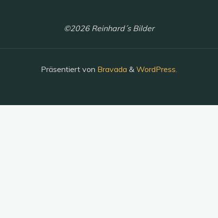
©2026 Reinhard´s Bilder
Präsentiert von
Bravada
&
WordPress
.