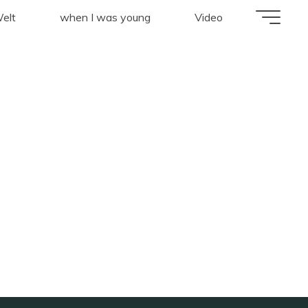
zeisig"
elt
when I was young
Video