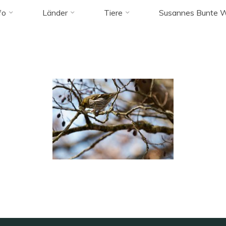
 tagged "erlen
fo
Länder
Tiere
Susannes Bunte W