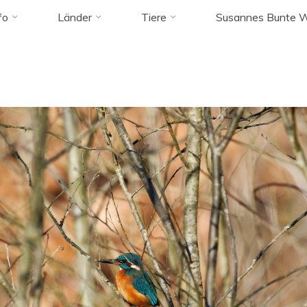
fo
Länder
Tiere
Susannes Bunte W
kingfisher"