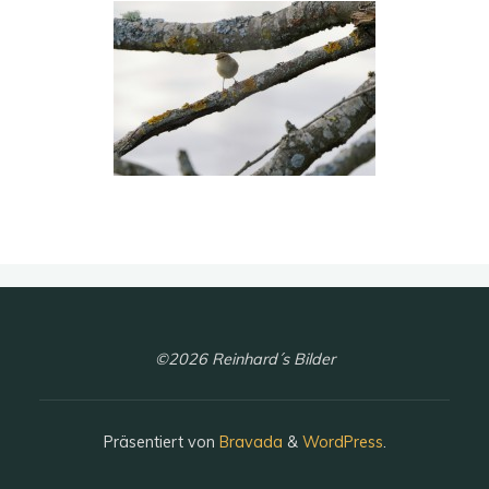
©2026 Reinhard´s Bilder
Präsentiert von
Bravada
&
WordPress
.