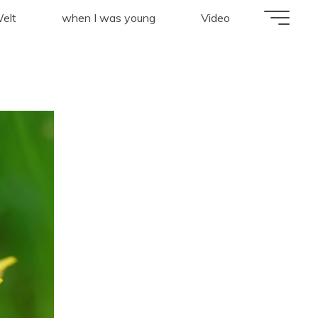
lebee"
elt
when I was young
Video