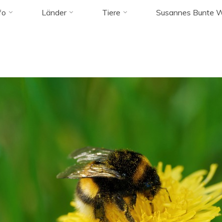
s tagged "bumb
fo
Länder
Tiere
Susannes Bunte W