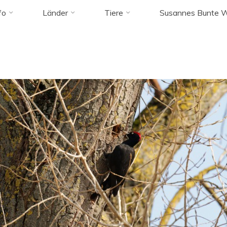
fo
Länder
Tiere
Susannes Bunte W
woodpecker"