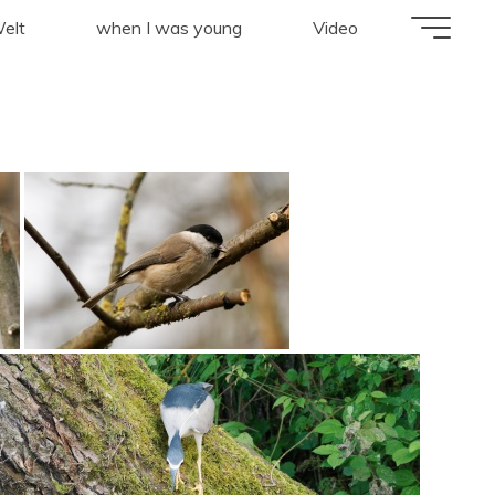
0-mc14"
elt
when I was young
Video