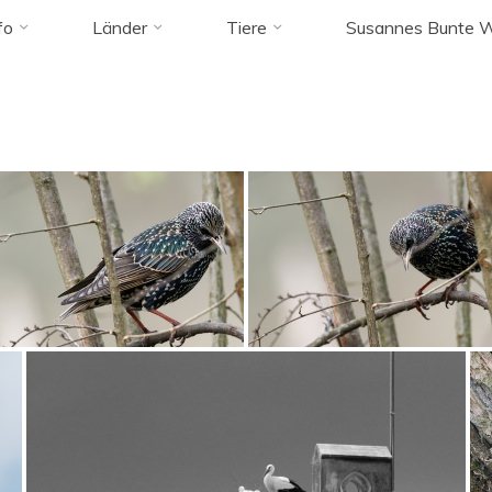
 tagged "0-30
fo
Länder
Tiere
Susannes Bunte W