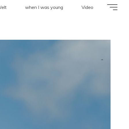
elt
when I was young
Video