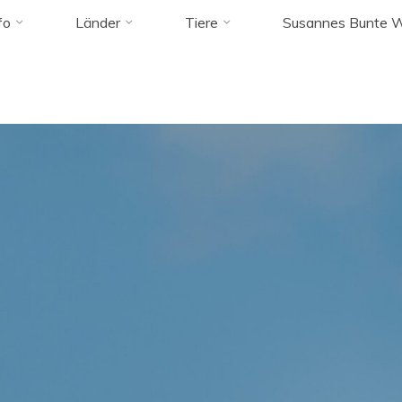
fo
Länder
Tiere
Susannes Bunte W
admin